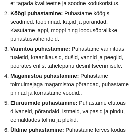
et tagada kvaliteetne ja soodne kodukoristus.
Köögi puhastamine:
Puhastame köögis
seadmed, tööpinnad, kapid ja põrandad.
Kasutame lappi, moppi ning loodusõbralikke
puhastusvahendeid.
Vannitoa puhastamine:
Puhastame vannitoas
tualetid, kraanikausid, dušid, vannid ja peeglid,
pöörates erilist tähelepanu desinfitseerimisele.
Magamistoa puhastamine:
Puhastame
tolmuimejaga magamistoa põrandad, puhastame
pinnad ja korrastame voodid..
Eluruumide puhastamine:
Puhastame elutoas
diivaneid, põrandaid, istmeid, vaipasid ja pindu,
eemaldades tolmu ja plekid.
Üldine puhastamine:
Puhastame terves kodus