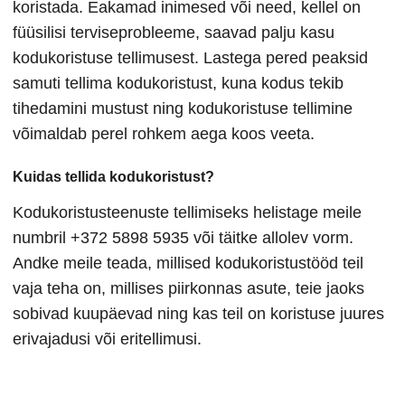
koristada. Eakamad inimesed või need, kellel on
füüsilisi terviseprobleeme, saavad palju kasu
kodukoristuse tellimusest. Lastega pered peaksid
samuti tellima kodukoristust, kuna kodus tekib
tihedamini mustust ning kodukoristuse tellimine
võimaldab perel rohkem aega koos veeta.
Kuidas tellida kodukoristust?
Kodukoristusteenuste tellimiseks helistage meile
numbril +372 5898 5935 või täitke allolev vorm.
Andke meile teada, millised kodukoristustööd teil
vaja teha on, millises piirkonnas asute, teie jaoks
sobivad kuupäevad ning kas teil on koristuse juures
erivajadusi või eritellimusi.