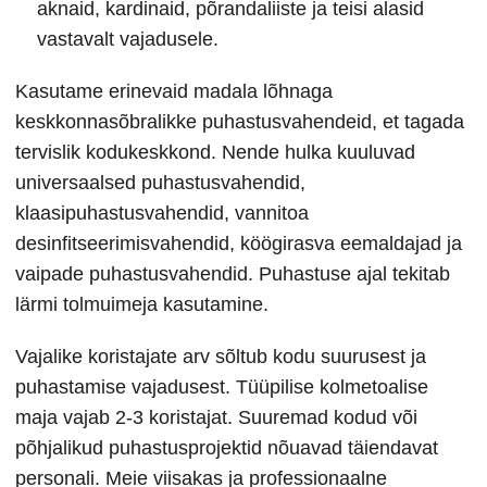
aknaid, kardinaid, põrandaliiste ja teisi alasid
vastavalt vajadusele.
Kasutame erinevaid madala lõhnaga
keskkonnasõbralikke puhastusvahendeid, et tagada
tervislik kodukeskkond. Nende hulka kuuluvad
universaalsed puhastusvahendid,
klaasipuhastusvahendid, vannitoa
desinfitseerimisvahendid, köögirasva eemaldajad ja
vaipade puhastusvahendid. Puhastuse ajal tekitab
lärmi tolmuimeja kasutamine.
Vajalike koristajate arv sõltub kodu suurusest ja
puhastamise vajadusest. Tüüpilise kolmetoalise
maja vajab 2-3 koristajat. Suuremad kodud või
põhjalikud puhastusprojektid nõuavad täiendavat
personali. Meie viisakas ja professionaalne