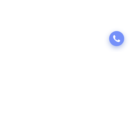
Puhastusteenused 360 missioon on õpetada nii sise- kui ka välikoristust ning
pakkuda kvaliteetset puhastusteenust, mida saavad kasutada kõik Eesti
elanikud.