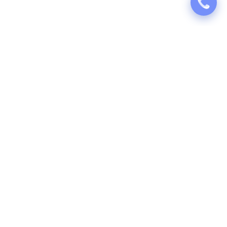
Puhastusteenused 360 missioon on õpetada nii sise- kui ka välikoristust ning
pakkuda kvaliteetset puhastusteenust, mida saavad kasutada kõik Eesti
elanikud.
Asukoht
Asunduse 6-2, 11416 Tallinn, Estonia