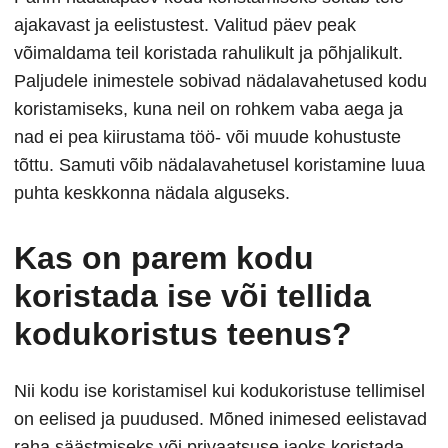
ajakavast ja eelistustest. Valitud päev peak
võimaldama teil koristada rahulikult ja põhjalikult.
Paljudele inimestele sobivad nädalavahetused kodu
koristamiseks, kuna neil on rohkem vaba aega ja
nad ei pea kiirustama töö- või muude kohustuste
tõttu. Samuti võib nädalavahetusel koristamine luua
puhta keskkonna nädala alguseks.
Kas on parem kodu
koristada ise või tellida
kodukoristus teenus?
Nii kodu ise koristamisel kui kodukoristuse tellimisel
on eelised ja puudused. Mõned inimesed eelistavad
raha säästmiseks või privaatsuse jaoks koristada