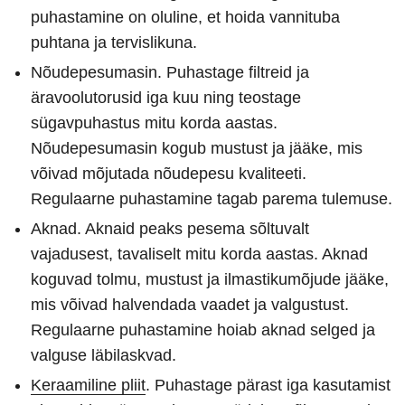
puhastamine on oluline, et hoida vannituba
puhtana ja tervislikuna.
Nõudepesumasin. Puhastage filtreid ja
äravoolutorusid iga kuu ning teostage
sügavpuhastus mitu korda aastas.
Nõudepesumasin kogub mustust ja jääke, mis
võivad mõjutada nõudepesu kvaliteeti.
Regulaarne puhastamine tagab parema tulemuse.
Aknad. Aknaid peaks pesema sõltuvalt
vajadusest, tavaliselt mitu korda aastas. Aknad
koguvad tolmu, mustust ja ilmastikumõjude jääke,
mis võivad halvendada vaadet ja valgustust.
Regulaarne puhastamine hoiab aknad selged ja
valguse läbilaskvad.
Keraamiline pliit
. Puhastage pärast iga kasutamist