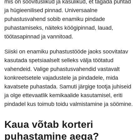
mis on soovituslikud ja kasulikud, et tagada puhtad
ja hügieenilised pinnad. Universaalne
puhastusvahend sobib enamiku pindade
puhastamiseks, näiteks köögipinnad, lauad,
töötasapinnad ja vannitoad.
Siiski on enamiku puhastustööde jaoks soovitatav
kasutada spetsiaalselt selleks välja töötatud
vahendeid. Valige puhastusvahendid vastavalt
konkreetsetele vajadustele ja pindadele, mida
kavatsete puhastada. Samuti järgige tootja juhiseid
ja olge ettevaatlik kemikaalide kasutamisel, eriti
pindadel kus toimub toidu valmistamine ja söömine.
Kaua võtab korteri
puhastamine aega?