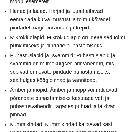
mööbliesemetelt.
Harjad ja luuad. Harjad ja luuad aitavad
eemaldada kuiva mustust ja tolmu kõvadel
pindadel, nagu põrandad ja trepid.
Mikrokiudlapid. Mikrokiudlapid on ideaalsed tolmu
pühkimiseks ja pindade puhastamiseks.
Puhastuslapid ja -svammid: Puhastuslapid ja -
svammid on mitmekülgsed abivahendid, mis
sobivad erinevate pindade puhastamiseks,
sealhulgas köögipinnad ja vannitoad.
Ämber ja mopid. Ämber ja mopp võimaldavad
põrandate puhastamiseks kasutada vett ja
puhastusvahendit, tagades puhtad ja läikivad
pinnad.
Kummikindad. Kummikindad kaitsevad käsi