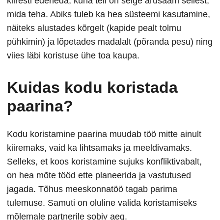
kiiresti edeneda, kuna teil on selge arusaam sellest,
mida teha. Abiks tuleb ka hea süsteemi kasutamine,
näiteks alustades kõrgelt (kapide pealt tolmu
pühkimin) ja lõpetades madalalt (põranda pesu) ning
viies läbi koristuse ühe toa kaupa.
Kuidas kodu koristada
paarina?
Kodu koristamine paarina muudab töö mitte ainult
kiiremaks, vaid ka lihtsamaks ja meeldivamaks.
Selleks, et koos koristamine sujuks konfliktivabalt,
on hea mõte tööd ette planeerida ja vastutused
jagada. Tõhus meeskonnatöö tagab parima
tulemuse. Samuti on oluline valida koristamiseks
mõlemale partnerile sobiv aeg.