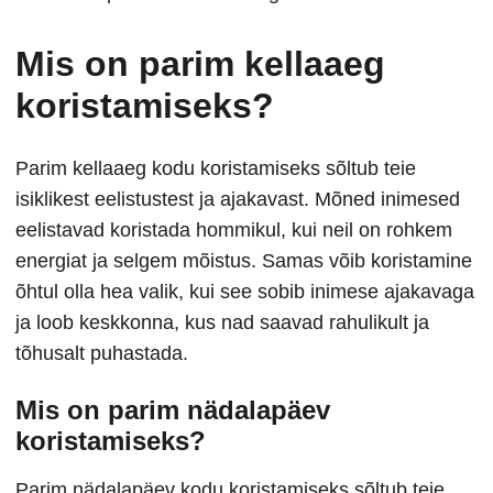
Mis on parim kellaaeg
koristamiseks?
Parim kellaaeg kodu koristamiseks sõltub teie
isiklikest eelistustest ja ajakavast. Mõned inimesed
eelistavad koristada hommikul, kui neil on rohkem
energiat ja selgem mõistus. Samas võib koristamine
õhtul olla hea valik, kui see sobib inimese ajakavaga
ja loob keskkonna, kus nad saavad rahulikult ja
tõhusalt puhastada.
Mis on parim nädalapäev
koristamiseks?
Parim nädalapäev kodu koristamiseks sõltub teie