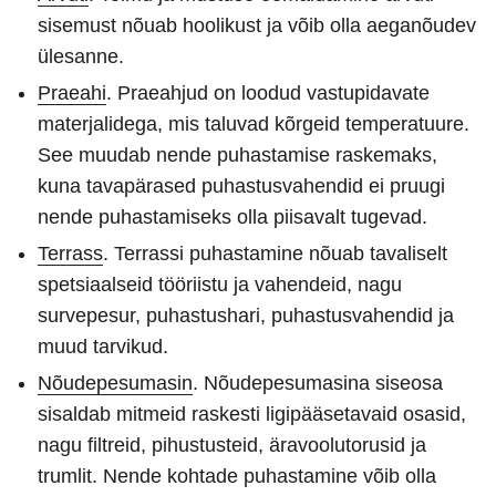
sisemust nõuab hoolikust ja võib olla aeganõudev
ülesanne.
Praeahi
. Praeahjud on loodud vastupidavate
materjalidega, mis taluvad kõrgeid temperatuure.
See muudab nende puhastamise raskemaks,
kuna tavapärased puhastusvahendid ei pruugi
nende puhastamiseks olla piisavalt tugevad.
Terrass
. Terrassi puhastamine nõuab tavaliselt
spetsiaalseid tööriistu ja vahendeid, nagu
survepesur, puhastushari, puhastusvahendid ja
muud tarvikud.
Nõudepesumasin
. Nõudepesumasina siseosa
sisaldab mitmeid raskesti ligipääsetavaid osasid,
nagu filtreid, pihustusteid, äravoolutorusid ja
trumlit. Nende kohtade puhastamine võib olla