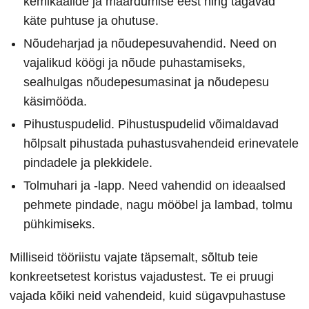
kemikaalide ja määrdumise eest ning tagavad
käte puhtuse ja ohutuse.
Nõudeharjad ja nõudepesuvahendid. Need on
vajalikud köögi ja nõude puhastamiseks,
sealhulgas nõudepesumasinat ja nõudepesu
käsimööda.
Pihustuspudelid. Pihustuspudelid võimaldavad
hõlpsalt pihustada puhastusvahendeid erinevatele
pindadele ja plekkidele.
Tolmuhari ja -lapp. Need vahendid on ideaalsed
pehmete pindade, nagu mööbel ja lambad, tolmu
pühkimiseks.
Milliseid tööriistu vajate täpsemalt, sõltub teie
konkreetsetest koristus vajadustest. Te ei pruugi
vajada kõiki neid vahendeid, kuid sügavpuhastuse