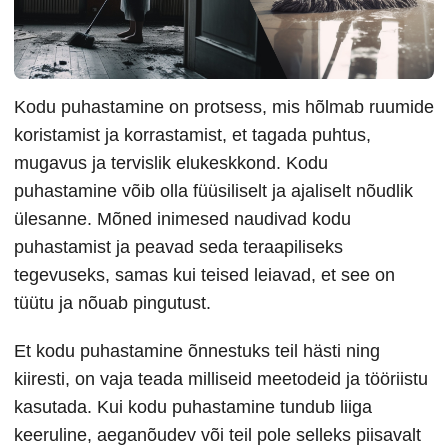
Kodu puhastamine on protsess, mis hõlmab ruumide
koristamist ja korrastamist, et tagada puhtus,
mugavus ja tervislik elukeskkond. Kodu
puhastamine võib olla füüsiliselt ja ajaliselt nõudlik
ülesanne. Mõned inimesed naudivad kodu
puhastamist ja peavad seda teraapiliseks
tegevuseks, samas kui teised leiavad, et see on
tüütu ja nõuab pingutust.
Et kodu puhastamine õnnestuks teil hästi ning
kiiresti, on vaja teada milliseid meetodeid ja tööriistu
kasutada. Kui kodu puhastamine tundub liiga
keeruline, aeganõudev või teil pole selleks piisavalt