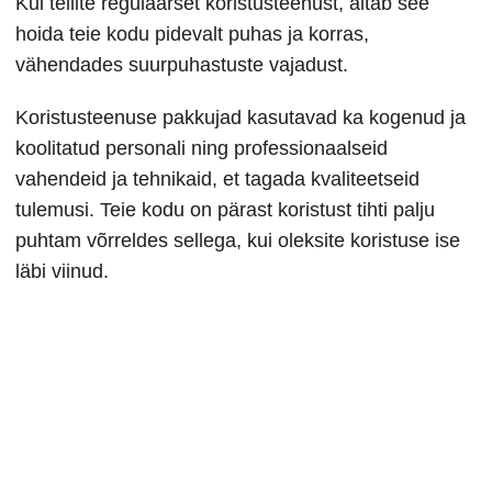
Kui tellite regulaarset koristusteenust, aitab see
hoida teie kodu pidevalt puhas ja korras,
vähendades suurpuhastuste vajadust.
Koristusteenuse pakkujad kasutavad ka kogenud ja
koolitatud personali ning professionaalseid
vahendeid ja tehnikaid, et tagada kvaliteetseid
tulemusi. Teie kodu on pärast koristust tihti palju
puhtam võrreldes sellega, kui oleksite koristuse ise
läbi viinud.