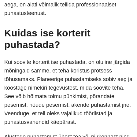
aega, on alati võimalik tellida professionaalset
puhastusteenust.
Kuidas ise korterit
puhastada?
Kui soovite korterit ise puhastada, on oluline järgida
mõningaid samme, et teha koristus protsess
tõhusamaks. Planeerige puhastamiseks sobiv aeg ja
koostage nimekiri tegevustest, mida soovite teha.
See võib hõlmata tolmu pühkimist, põrandate
pesemist, nõude pesemist, akende puhastamist jne.
Veenduge, et teil oleks vajalikud tööriistad ja
puhastusvahendid käepärast.
Alustage puhastamist ühest toa või piirkonnast ning