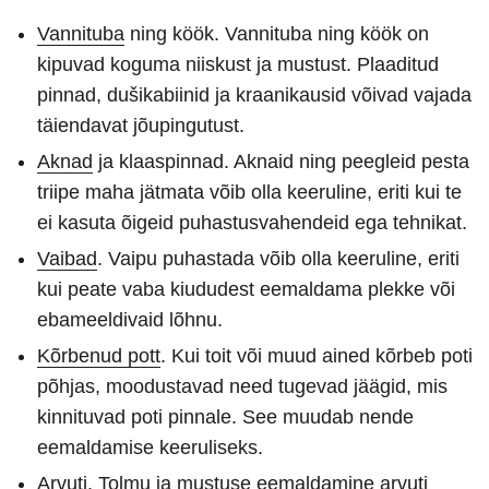
Vannituba
ning köök. Vannituba ning köök on
kipuvad koguma niiskust ja mustust. Plaaditud
pinnad, dušikabiinid ja kraanikausid võivad vajada
täiendavat jõupingutust.
Aknad
ja klaaspinnad. Aknaid ning peegleid pesta
triipe maha jätmata võib olla keeruline, eriti kui te
ei kasuta õigeid puhastusvahendeid ega tehnikat.
Vaibad
. Vaipu puhastada võib olla keeruline, eriti
kui peate vaba kiududest eemaldama plekke või
ebameeldivaid lõhnu.
Kõrbenud pott
. Kui toit või muud ained kõrbeb poti
põhjas, moodustavad need tugevad jäägid, mis
kinnituvad poti pinnale. See muudab nende
eemaldamise keeruliseks.
Arvuti
. Tolmu ja mustuse eemaldamine arvuti