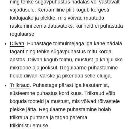
ning tehke sügavpuhastus nädalas või vastavalt
vajadusele. Keraamiline pliit kogub kergesti
toidujääke ja plekke, mis võivad muutuda
raskemini eemaldatavateks, kui neid ei puhastata
regulaarse
Diivan
. Puhastage tolmuimejaga iga kahe nädala
tagant ning tehke sügavpuhastus mitu korda
aastas. Diivan kogub tolmu, mustust ja kahjulikke
mikroobe aja jooksul. Regulaarne puhastamine
hoiab diivani värske ja pikendab selle eluiga.
Triikraud
. Puhastage pärast iga kasutamist,
süsteemne puhastus kord kuus. Triikraud võib
koguda tooteid ja mustust, mis võivad rõivastele
plekke jätta. Regulaarne puhastamine hoiab
triikraua puhtana ja tagab parema
triikimistulemuse.