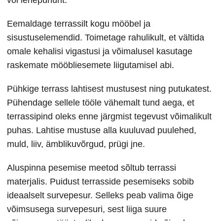
Eemaldage terrassilt kogu mööbel ja
sisustuselemendid. Toimetage rahulikult, et vältida
omale kehalisi vigastusi ja võimalusel kasutage
raskemate mööbliesemete liigutamisel abi.
Pühkige terrass lahtisest mustusest ning putukatest.
Pühendage sellele tööle vähemalt tund aega, et
terrassipind oleks enne järgmist tegevust võimalikult
puhas. Lahtise mustuse alla kuuluvad puulehed,
muld, liiv, ämblikuvõrgud, prügi jne.
Aluspinna pesemise meetod sõltub terrassi
materjalis. Puidust terrasside pesemiseks sobib
ideaalselt survepesur. Selleks peab valima õige
võimsusega survepesuri, sest liiga suure