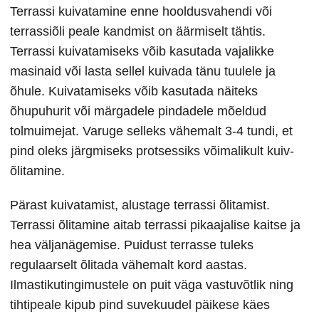
Terrassi kuivatamine enne hooldusvahendi või
terrassiõli peale kandmist on äärmiselt tähtis.
Terrassi kuivatamiseks võib kasutada vajalikke
masinaid või lasta sellel kuivada tänu tuulele ja
õhule. Kuivatamiseks võib kasutada näiteks
õhupuhurit või märgadele pindadele mõeldud
tolmuimejat. Varuge selleks vähemalt 3-4 tundi, et
pind oleks järgmiseks protsessiks võimalikult kuiv-
õlitamine.
Pärast kuivatamist, alustage terrassi õlitamist.
Terrassi õlitamine aitab terrassi pikaajalise kaitse ja
hea väljanägemise. Puidust terrasse tuleks
regulaarselt õlitada vähemalt kord aastas.
Ilmastikutingimustele on puit väga vastuvõtlik ning
tihtipeale kipub pind suvekuudel päikese käes