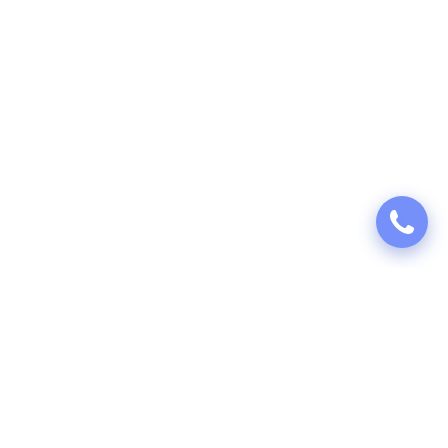
Puhastusteenused 360 missioon on õpetada nii sise- kui ka välikoristust ning
pakkuda kvaliteetset puhastusteenust, mida saavad kasutada kõik Eesti
elanikud.