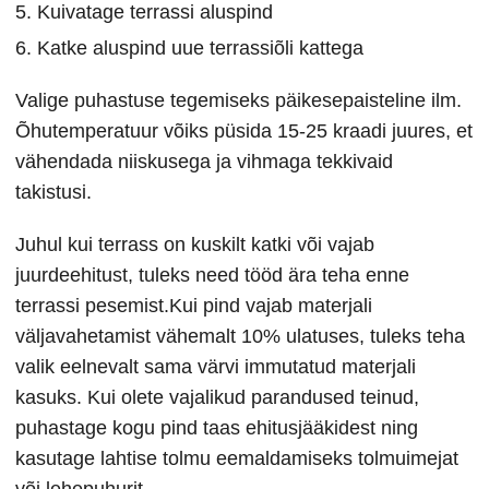
Kuivatage terrassi aluspind
Katke aluspind uue terrassiõli kattega
Valige puhastuse tegemiseks päikesepaisteline ilm.
Õhutemperatuur võiks püsida 15-25 kraadi juures, et
vähendada niiskusega ja vihmaga tekkivaid
takistusi.
Juhul kui terrass on kuskilt katki või vajab
juurdeehitust, tuleks need tööd ära teha enne
terrassi pesemist.Kui pind vajab materjali
väljavahetamist vähemalt 10% ulatuses, tuleks teha
valik eelnevalt sama värvi immutatud materjali
kasuks. Kui olete vajalikud parandused teinud,
puhastage kogu pind taas ehitusjääkidest ning
kasutage lahtise tolmu eemaldamiseks tolmuimejat
või lehepuhurit.