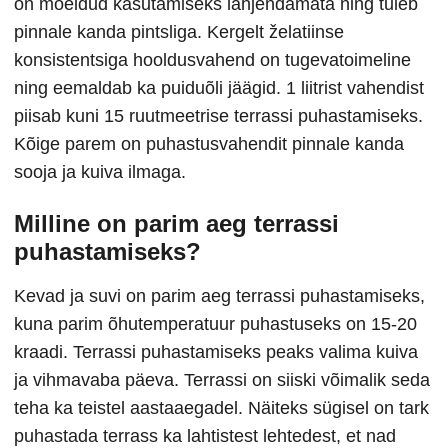
on mõeldud kasutamiseks lahjendamata ning tuleb
pinnale kanda pintsliga. Kergelt želatiinse
konsistentsiga hooldusvahend on tugevatoimeline
ning eemaldab ka puiduõli jäägid. 1 liitrist vahendist
piisab kuni 15 ruutmeetrise terrassi puhastamiseks.
Kõige parem on puhastusvahendit pinnale kanda
sooja ja kuiva ilmaga.
Milline on parim aeg terrassi
puhastamiseks?
Kevad ja suvi on parim aeg terrassi puhastamiseks,
kuna parim õhutemperatuur puhastuseks on 15-20
kraadi. Terrassi puhastamiseks peaks valima kuiva
ja vihmavaba päeva. Terrassi on siiski võimalik seda
teha ka teistel aastaaegadel. Näiteks sügisel on tark
puhastada terrass ka lahtistest lehtedest, et nad