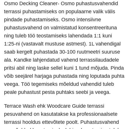
Osmo Decking Cleaner- Osmo puhastusvahendid
terrassi puhastamiseks on populaarne valik välis
pindade puhastamiseks. Osmo intensiivne
puhastusvahend on valmistatud konsentreerituna
ning tuleb töö teostamiseks lahendada 1:1 kuni
1:25-ni (vastavalt mustuse astmest). 1L vahendigal
saab kergelt puhastada 30-100 ruutmeetri suuruse
ala. Kandke lahjendatud vahend terrassilaudadele
pritsi abil ning laske sellel kuni 1 tund mõjuda. Pinda
võib seejärel harjaga puhastada ning loputada puhta
veega. Töö tegemiseks mõeldud vahendid tuleb
peale puhastust pesta puhtaks seebi ja veega.
Terrace Wash ehk Woodcare Guide terrassi
pesuvahend on kasutatakse ka professionaalsete
terrassi hooldus ettevõtete poolt. Puhastusvahend