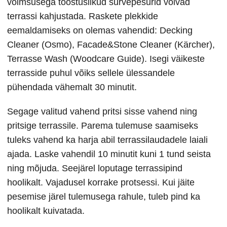
võimsusega tööstuslikud survepesurid võivad
terrassi kahjustada. Raskete plekkide
eemaldamiseks on olemas vahendid: Decking
Cleaner (Osmo), Facade&Stone Cleaner (Kärcher),
Terrasse Wash (Woodcare Guide). Isegi väikeste
terrasside puhul võiks sellele ülessandele
pühendada vähemalt 30 minutit.
Segage valitud vahend pritsi sisse vahend ning
pritsige terrassile. Parema tulemuse saamiseks
tuleks vahend ka harja abil terrassilaudadele laiali
ajada. Laske vahendil 10 minutit kuni 1 tund seista
ning mõjuda. Seejärel loputage terrassipind
hoolikalt. Vajadusel korrake protsessi. Kui jäite
pesemise järel tulemusega rahule, tuleb pind ka
hoolikalt kuivatada.