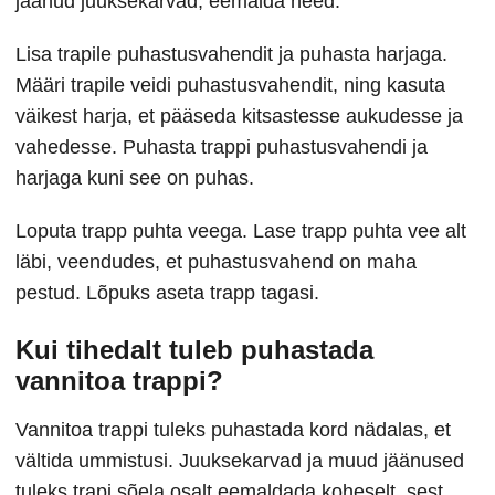
jäänud juuksekarvad, eemalda need.
Lisa trapile puhastusvahendit ja puhasta harjaga.
Määri trapile veidi puhastusvahendit, ning kasuta
väikest harja, et pääseda kitsastesse aukudesse ja
vahedesse. Puhasta trappi puhastusvahendi ja
harjaga kuni see on puhas.
Loputa trapp puhta veega. Lase trapp puhta vee alt
läbi, veendudes, et puhastusvahend on maha
pestud. Lõpuks aseta trapp tagasi.
Kui tihedalt tuleb puhastada
vannitoa trappi?
Vannitoa trappi tuleks puhastada kord nädalas, et
vältida ummistusi. Juuksekarvad ja muud jäänused
tuleks trapi sõela osalt eemaldada koheselt, sest