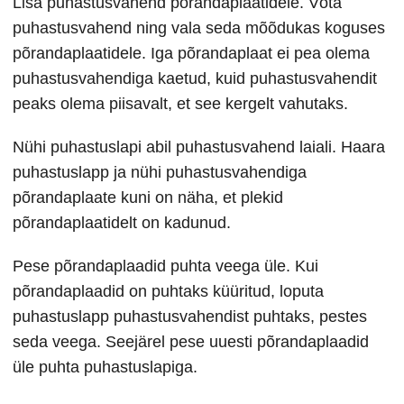
Lisa puhastusvahend põrandaplaatidele. Võta
puhastusvahend ning vala seda mõõdukas koguses
põrandaplaatidele. Iga põrandaplaat ei pea olema
puhastusvahendiga kaetud, kuid puhastusvahendit
peaks olema piisavalt, et see kergelt vahutaks.
Nühi puhastuslapi abil puhastusvahend laiali. Haara
puhastuslapp ja nühi puhastusvahendiga
põrandaplaate kuni on näha, et plekid
põrandaplaatidelt on kadunud.
Pese põrandaplaadid puhta veega üle. Kui
põrandaplaadid on puhtaks küüritud, loputa
puhastuslapp puhastusvahendist puhtaks, pestes
seda veega. Seejärel pese uuesti põrandaplaadid
üle puhta puhastuslapiga.