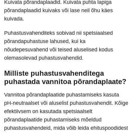
Kuivata põrandaplaadid. Kuivata puhta lapiga
põrandaplaadid kuivaks või lase neil õhu käes
kuivada.
Puhastusvahenditeks sobivad nii spetsiaalsed
põrandapuhastuse lahused, kui ka
nõudepesuvahend või teised aluselised kodus
olemasolevad puhastusvahendid.
Milliste puhastusvahenditega
puhastada vannitoa põrandaplaate?
Vannitoa põrandaplaatide puhastamiseks kasuta
pH-neutraalset või aluselist puhastusvahendit. Kõige
efektiivsem on kasutada spetsiaalselt
põrandaplaatide puhastamiseks mõeldud
puhastusvahendeid, mida võib leida ehituspoodidest