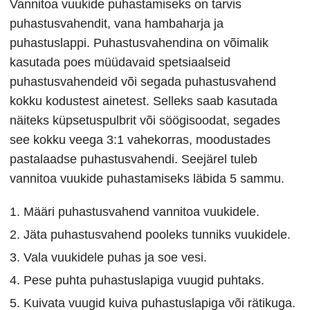
Vannitoa vuukide puhastamiseks on tarvis
puhastusvahendit, vana hambaharja ja
puhastuslappi. Puhastusvahendina on võimalik
kasutada poes müüdavaid spetsiaalseid
puhastusvahendeid või segada puhastusvahend
kokku kodustest ainetest. Selleks saab kasutada
näiteks küpsetuspulbrit või söögisoodat, segades
see kokku veega 3:1 vahekorras, moodustades
pastalaadse puhastusvahendi. Seejärel tuleb
vannitoa vuukide puhastamiseks läbida 5 sammu.
Määri puhastusvahend vannitoa vuukidele.
Jäta puhastusvahend pooleks tunniks vuukidele.
Vala vuukidele puhas ja soe vesi.
Pese puhta puhastuslapiga vuugid puhtaks.
Kuivata vuugid kuiva puhastuslapiga või rätikuga.