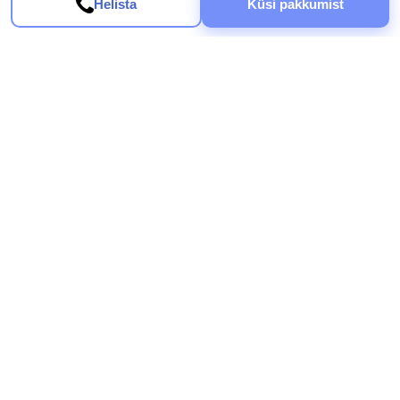
Helista
Küsi pakkumist
Puhastusteenused 360 missioon on õpetada nii sise- kui ka välikoristust ning
pakkuda kvaliteetset puhastusteenust, mida saavad kasutada kõik Eesti
elanikud.
Asukoht
Asunduse 6-2, 11416 Tallinn, Estonia