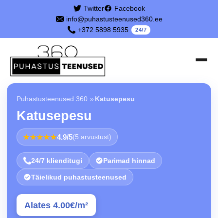
Twitter
Facebook
info@puhastusteenused360.ee
+372 5898 5935
24/7
Puhastusteenused 360
»
Katusepesu
Katusepesu
★★★★★
4.9/5
(5 arvustust)
24/7 klienditugi
Parimad hinnad
Täielikud puhastusteenused
Alates 4.00€/m²