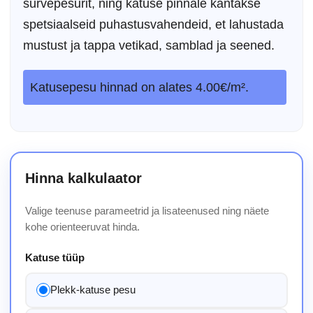
survepesurit, ning katuse pinnale kantakse
spetsiaalseid puhastusvahendeid, et lahustada
mustust ja tappa vetikad, samblad ja seened.
Katusepesu hinnad on alates 4.00€/m².
Hinna kalkulaator
Valige teenuse parameetrid ja lisateenused ning näete
kohe orienteeruvat hinda.
Katuse tüüp
Plekk-katuse pesu