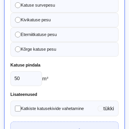
Katuse survepesu
Kivikatuse pesu
Eterniitkatuse pesu
Kõrge katuse pesu
Katuse pindala
m²
Lisateenused
tükki
Katkiste katusekivide vahetamine