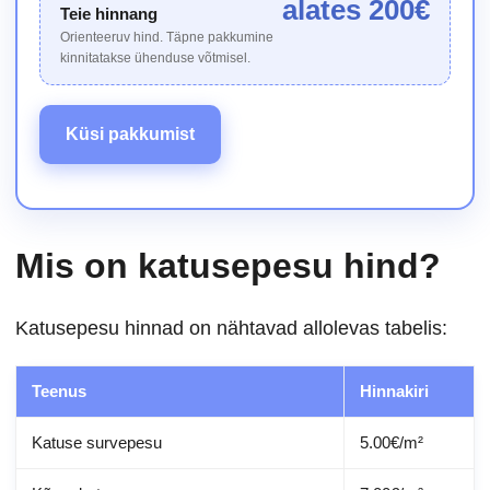
alates
200
€
Teie hinnang
Orienteeruv hind. Täpne pakkumine
kinnitatakse ühenduse võtmisel.
Küsi pakkumist
Mis on katusepesu hind?
Katusepesu hinnad on nähtavad allolevas tabelis:
Teenus
Hinnakiri
Katuse survepesu
5.00€/m²