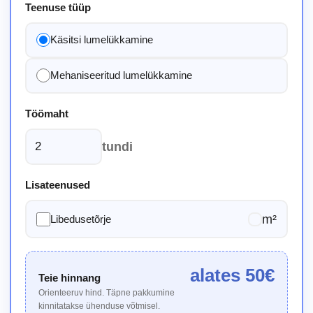
Teenuse tüüp
Käsitsi lumelükkamine
Mehaniseeritud lumelükkamine
Töömaht
tundi
Lisateenused
m²
Libedusetõrje
alates
50
€
Teie hinnang
Orienteeruv hind. Täpne pakkumine
kinnitatakse ühenduse võtmisel.