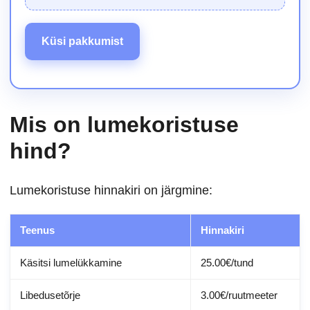
Küsi pakkumist
Mis on lumekoristuse
hind?
Lumekoristuse hinnakiri on järgmine:
Teenus
Hinnakiri
Käsitsi lumelükkamine
25.00€/tund
Libedusetõrje
3.00€/ruutmeeter