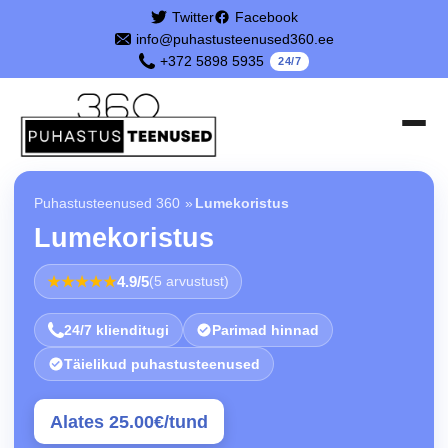
Twitter
Facebook
info@puhastusteenused360.ee
+372 5898 5935
24/7
Puhastusteenused 360
»
Lumekoristus
Lumekoristus
★★★★★
4.9/5
(5 arvustust)
24/7 klienditugi
Parimad hinnad
Täielikud puhastusteenused
Alates 25.00€/tund