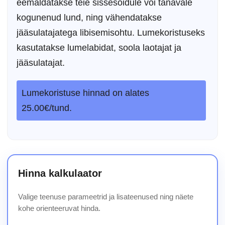
eemaldatakse teie sissesõidule või tänavale
kogunenud lund, ning vähendatakse
jääsulatajatega libisemisohtu. Lumekoristuseks
kasutatakse lumelabidat, soola laotajat ja
jääsulatajat.
Lumekoristuse hinnad on alates
25.00€/tund.
Hinna kalkulaator
Valige teenuse parameetrid ja lisateenused ning näete
kohe orienteeruvat hinda.